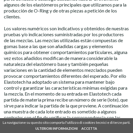
algunos de los elastómeros principales que utilizamos para la
producción de O-Ring y de otras piezas a petición de los
clientes.
Los valores numéricos son indicativos y obtenidos de nuestras
pruebas y/o indicaciones suministradas por los productores
de las mezclas. Las mezclas utilizadas están compuestas de
gomas base a las que son añadidas cargas y elementos
químicos para obtener comportamientos particulares, alguna
vez estos añadidos modifican de manera considerable la
naturaleza del elastómero base y también pequeñas
variaciones en la cantidad de elementos mezclados pueden
provocar comportamientos diferentes del esperado. Por ello
Elastotech ha adoptado un sistema para mantener bajo
control y garantizar las características mínimas exigidas para
la mezcla. En el momento de su entrada en Elastotech cada
partida de materia prima recibe un número de serie (lote), que
sirve para indicar la partida de la que proviene. A continuación
una muestra de cada lote entrado es sometido a algunos
controles con el fin de verificar la correspondencia con las
La navigazione su questo sito comporta l'utilizzo di cookies tecnici e di terze parti.
La navigazione su questo sito comporta l'utilizzo di cookies tecnici e di terze parti.
características exigidas; solo una vez superados los controles
SHARE
IT
EN
DE
FR
ES
el "lote" de mezcla es enviado al sector productivo. La
ULTERIORI INFORMAZIONI
ULTERIORI INFORMAZIONI
ACCETTA
ACCETTA