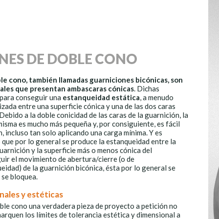
NES DE DOBLE CONO
le cono, también llamadas guarniciones bicónicas, son
iales que presentan ambascaras cónicas
. Dichas
 para conseguir una
estanqueidad estática
, a menudo
izada entre una superficie cónica y una de las dos caras
Debido a la doble conicidad de las caras de la guarnición, la
misma es mucho más pequeña y, por consiguiente, es fácil
 incluso tan solo aplicando una carga mínima. Y es
 que por lo general se produce la estanqueidad entre la
guarnición y la superficie más o menos cónica del
uir el movimiento de abertura/cierre (o de
idad) de la guarnición bicónica, ésta por lo general se
y se bloquea.
nales y estéticas
oble cono una verdadera pieza de proyecto a petición no
rquen los límites de tolerancia estética y dimensional a