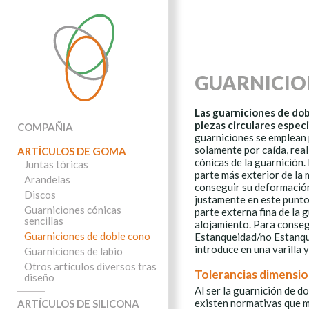
GUARNICIO
Las guarniciones de dob
piezas circulares espec
COMPAÑIA
guarniciones se emplean
solamente por caída, real
ARTÍCULOS DE GOMA
cónicas de la guarnición. 
Juntas tóricas
parte más exterior de la 
Arandelas
conseguir su deformación,
Discos
justamente en este punto
Guarniciones cónicas
parte externa fina de la 
sencillas
alojamiento. Para conseg
Guarniciones de doble cono
Estanqueidad/no Estanque
introduce en una varilla 
Guarniciones de labio
Otros artículos diversos tras
Tolerancias dimensio
diseño
Al ser la guarnición de d
existen normativas que ma
ARTÍCULOS DE SILICONA