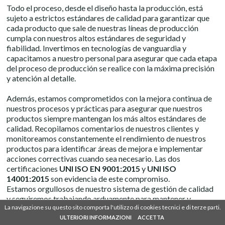
Todo el proceso, desde el diseño hasta la producción, está
sujeto a estrictos estándares de calidad para garantizar que
cada producto que sale de nuestras líneas de producción
cumpla con nuestros altos estándares de seguridad y
fiabilidad. Invertimos en tecnologías de vanguardia y
capacitamos a nuestro personal para asegurar que cada etapa
del proceso de producción se realice con la máxima precisión
y atención al detalle.
Además, estamos comprometidos con la mejora continua de
nuestros procesos y prácticas para asegurar que nuestros
productos siempre mantengan los más altos estándares de
calidad. Recopilamos comentarios de nuestros clientes y
monitoreamos constantemente el rendimiento de nuestros
productos para identificar áreas de mejora e implementar
acciones correctivas cuando sea necesario. Las dos
certificaciones
UNI ISO EN 9001:2015
y
UNI ISO
14001:2015
son evidencia de este compromiso.
Estamos orgullosos de nuestro sistema de gestión de calidad
y seguiremos trabajando arduamente para mantener y
La navigazione su questo sito comporta l'utilizzo di cookies tecnici e di terze parti.
La navigazione su questo sito comporta l'utilizzo di cookies tecnici e di terze parti.
mejorar constantemente nuestros estándares, asegurando
SHARE
IT
EN
DE
FR
ES
que nuestros clientes reciban productos de alta calidad y
ULTERIORI INFORMAZIONI
ULTERIORI INFORMAZIONI
ACCETTA
ACCETTA