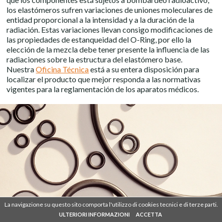
los elastómeros sufren variaciones de uniones moleculares de
entidad proporcional a la intensidad y a la duración de la
radiación. Estas variaciones llevan consigo modificaciones de
las propiedades de estanqueidad del O-Ring, por ello la
elección de la mezcla debe tener presente la influencia de las
radiaciones sobre la estructura del elastómero base.
Nuestra
Oficina Técnica
está a su entera disposición para
localizar el producto que mejor responda a las normativas
vigentes para la reglamentación de los aparatos médicos.
La navigazione su questo sito comporta l'utilizzo di cookies tecnici e di terze parti.
La navigazione su questo sito comporta l'utilizzo di cookies tecnici e di terze parti.
SHARE
IT
EN
DE
FR
ES
ULTERIORI INFORMAZIONI
ULTERIORI INFORMAZIONI
ACCETTA
ACCETTA