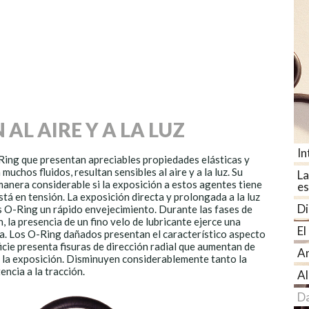
AL AIRE Y A LA LUZ
In
ing que presentan apreciables propiedades elásticas y
uchos fluidos, resultan sensibles al aire y a la luz. Su
La
manera considerable si la exposición a estos agentes tiene
es
tá en tensión. La exposición directa y prolongada a la luz
Di
os O-Ring un rápido envejecimiento. Durante las fases de
n, la presencia de un fino velo de lubricante ejerce una
El
a. Los O-Ring dañados presentan el característico aspecto
ficie presenta fisuras de dirección radial que aumentan de
An
 la exposición. Disminuyen considerablemente tanto la
encia a la tracción.
Al
Da