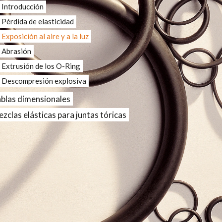
Introducción
Pérdida de elasticidad
Exposición al aire y a la luz
Abrasión
Extrusión de los O-Ring
Descompresión explosiva
blas dimensionales
zclas elásticas para juntas tóricas