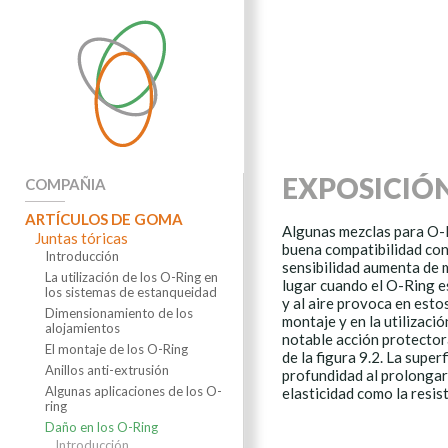
EXPOSICIÓN 
COMPAÑIA
ARTÍCULOS DE GOMA
Algunas mezclas para O-R
Juntas tóricas
buena compatibilidad con m
Introducción
sensibilidad aumenta de 
La utilización de los O-Ring en
lugar cuando el O-Ring es
los sistemas de estanqueidad
y al aire provoca en est
Dimensionamiento de los
montaje y en la utilizació
alojamientos
notable acción protector
El montaje de los O-Ring
de la figura 9.2. La super
Anillos anti-extrusión
profundidad al prolongar
Algunas aplicaciones de los O-
elasticidad como la resist
ring
Daño en los O-Ring
Introducción