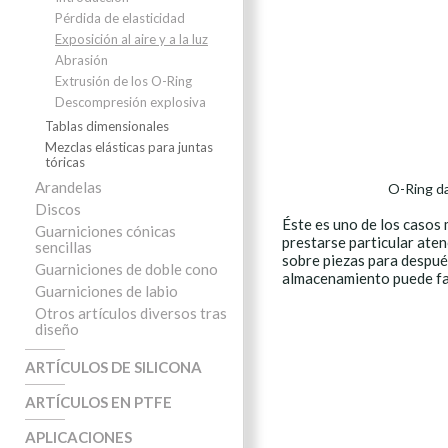
Pérdida de elasticidad
Exposición al aire y a la luz
Abrasión
Extrusión de los O-Ring
Descompresión explosiva
Tablas dimensionales
Mezclas elásticas para juntas
tóricas
Arandelas
O-Ring dañ
Discos
Éste es uno de los casos
Guarniciones cónicas
prestarse particular ate
sencillas
sobre piezas para despué
Guarniciones de doble cono
almacenamiento puede fac
Guarniciones de labio
Otros artículos diversos tras
diseño
ARTÍCULOS DE SILICONA
ARTÍCULOS EN PTFE
APLICACIONES