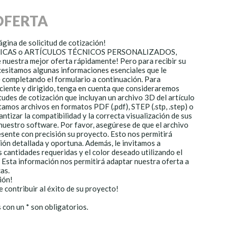
OFERTA
gina de solicitud de cotización!
ORICAS o ARTÍCULOS TÉCNICOS PERSONALIZADOS,
nuestra mejor oferta rápidamente! Pero para recibir su
cesitamos algunas informaciones esenciales que le
completando el formulario a continuación. Para
iciente y dirigido, tenga en cuenta que consideraremos
tudes de cotización que incluyan un archivo 3D del artículo
amos archivos en formatos PDF (.pdf), STEP (.stp, .step) o
rantizar la compatibilidad y la correcta visualización de sus
nuestro software. Por favor, asegúrese de que el archivo
sente con precisión su proyecto. Esto nos permitirá
ión detallada y oportuna. Además, le invitamos a
as cantidades requeridas y el color deseado utilizando el
sta información nos permitirá adaptar nuestra oferta a
as.
ión!
contribuir al éxito de su proyecto!
con un * son obligatorios.