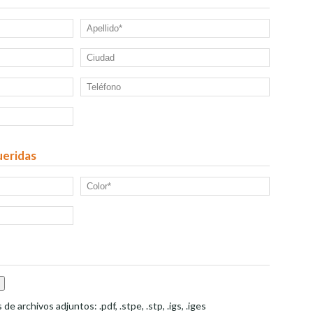
ueridas
e archivos adjuntos: .pdf, .stpe, .stp, .igs, .iges