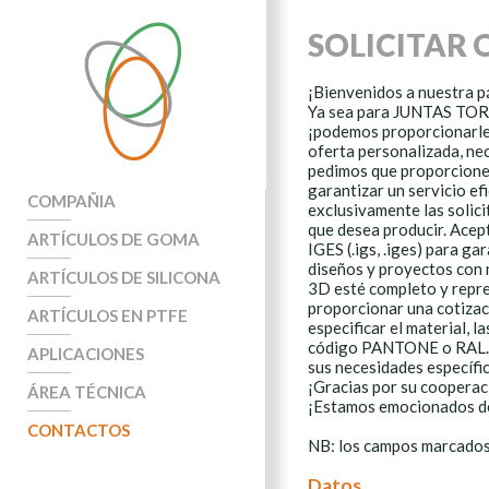
SOLICITAR 
¡Bienvenidos a nuestra pá
Ya sea para JUNTAS T
¡podemos proporcionarle 
oferta personalizada, ne
pedimos que proporcione 
garantizar un servicio ef
COMPAÑIA
exclusivamente las solici
que desea producir. Acept
ARTÍCULOS DE GOMA
IGES (.igs, .iges) para ga
diseños y proyectos con 
ARTÍCULOS DE SILICONA
3D esté completo y repre
proporcionar una cotizac
ARTÍCULOS EN PTFE
especificar el material, l
código PANTONE o RAL. E
APLICACIONES
sus necesidades específic
¡Gracias por su cooperac
ÁREA TÉCNICA
¡Estamos emocionados de 
CONTACTOS
NB: los campos marcados 
Datos