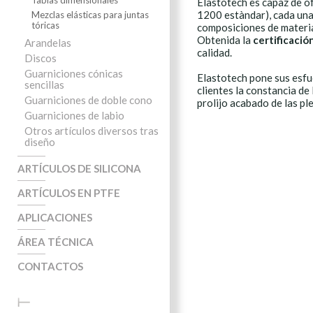
Tablas dimensionales
Elastotech es capaz de o
1200 estàndar), cada una
Mezclas elásticas para juntas
tóricas
composiciones de materia
Obtenida la
certificació
Arandelas
calidad.
Discos
Guarniciones cónicas
Elastotech pone sus esfu
sencillas
clientes la constancia de 
Guarniciones de doble cono
prolijo acabado de las pl
Guarniciones de labio
Otros artículos diversos tras
diseño
ARTÍCULOS DE SILICONA
ARTÍCULOS EN PTFE
APLICACIONES
ÁREA TÉCNICA
CONTACTOS