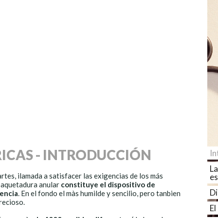
ICAS - INTRODUCCIÓN
In
La
rtes, ilamada a satisfacer las exigencias de los más
es
mpaquetadura anular
constituye el dispositivo de
Di
encia
. En el fondo el màs humilde y sencilio, pero tanbien
recioso.
El