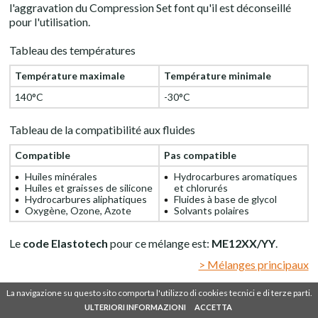
l'aggravation du Compression Set font qu'il est déconseillé
pour l'utilisation.
Tableau des températures
Température maximale
Température minimale
140°C
-30°C
Tableau de la compatibilité aux fluides
Compatible
Pas compatible
Huiles minérales
Hydrocarbures aromatiques
Huiles et graisses de silicone
et chlorurés
Hydrocarbures aliphatiques
Fluides à base de glycol
Oxygène, Ozone, Azote
Solvants polaires
Le
code Elastotech
pour ce mélange est:
ME12XX/YY
.
> Mélanges principaux
La navigazione su questo sito comporta l'utilizzo di cookies tecnici e di terze parti.
La navigazione su questo sito comporta l'utilizzo di cookies tecnici e di terze parti.
SHARE
IT
EN
DE
FR
ES
ULTERIORI INFORMAZIONI
ULTERIORI INFORMAZIONI
ACCETTA
ACCETTA