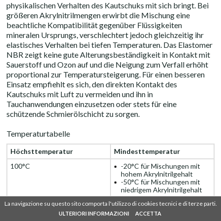
physikalischen Verhalten des Kautschuks mit sich bringt. Bei
größeren Akrylnitrilmengen erwirbt die Mischung eine
beachtliche Kompatibilität gegenüber Flüssigkeiten
mineralen Ursprungs, verschlechtert jedoch gleichzeitig ihr
elastisches Verhalten bei tiefen Temperaturen. Das Elastomer
NBR zeigt keine gute Alterungsbeständigkeit in Kontakt mit
Sauerstoff und Ozon auf und die Neigung zum Verfall erhöht
proportional zur Temperatursteigerung. Für einen besseren
Einsatz empfiehlt es sich, den direkten Kontakt des
Kautschuks mit Luft zu vermeiden und ihn in
Tauchanwendungen einzusetzen oder stets für eine
schützende Schmierölschicht zu sorgen.
Temperaturtabelle
Höchsttemperatur
Mindesttemperatur
100°C
-20°C für Mischungen mit
hohem Akrylnitrilgehalt
-50°C für Mischungen mit
niedrigem Akrylnitrilgehalt
La navigazione su questo sito comporta l'utilizzo di cookies tecnici e di terze parti.
La navigazione su questo sito comporta l'utilizzo di cookies tecnici e di terze parti.
SHARE
IT
EN
DE
FR
ES
Tabelle der Flüssigkeitskompatibilität
ULTERIORI INFORMAZIONI
ULTERIORI INFORMAZIONI
ACCETTA
ACCETTA