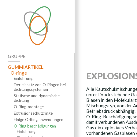
GRUPPE
GUMMIARTIKEL
O-ringe
EXPLOSION
Einführung
Der einsatz von O-Ringen bei
Alle Kautschukmischunge
dichtungssystemen
unter Druck stehende Gas
Statische und dynamische
Blasen in den Molekula
dichtung
Mischungstyp, von der A
O-Ring-montage
Betriebsdruck abhängig.
Extrusionsschutzringe
O-Ring-Beschädigung sei
Einige O-Ring anwendungen
damit verbundenen Ausde
O-Ring beschädigungen
Gas ein explosives Verha
Einführung
vorhandenen Gasblasen v