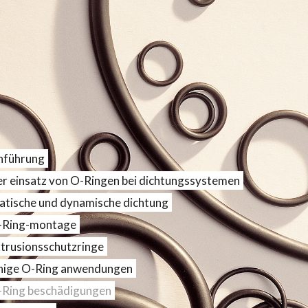
nführung
r einsatz von O-Ringen bei dichtungssystemen
atische und dynamische dichtung
-Ring-montage
trusionsschutzringe
nige O-Ring anwendungen
Ring beschädigungen