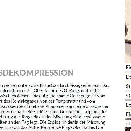
Ei
SDEKOMPRESSION
De
n weisen unterschiedliche Gasdurchlässigkeiten auf. Das
St
 dringt unter die Oberfläche des O-Rings und bildet
O
rzwischenräumen. Die aufgenommene Gasmenge ist vom
rt des Kontaktgases, von der Temperatur und vom
Ex
 Das oben beschriebene Phänomen kann eine Ursache der
n, wenn nach einer plötzlichen Druckminderung und der
Ei
hnung des Rings das in der Mischung eingeschlossene
lten an den Tag legt. Die Explosion der in der Mischung
O-
erursacht das Aufreißen der O-Ring-Oberfläche. Die