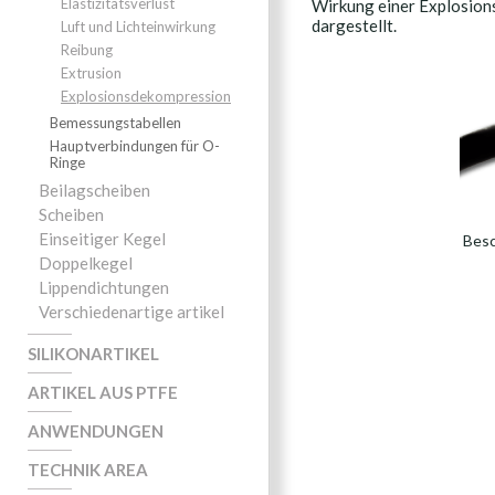
Elastizitätsverlust
Wirkung einer Explosions
dargestellt.
Luft und Lichteinwirkung
Reibung
Extrusion
Explosionsdekompression
Bemessungstabellen
Hauptverbindungen für O-
Ringe
Beilagscheiben
Scheiben
Einseitiger Kegel
Besc
Doppelkegel
Lippendichtungen
Verschiedenartige artikel
SILIKONARTIKEL
ARTIKEL AUS PTFE
ANWENDUNGEN
TECHNIK AREA